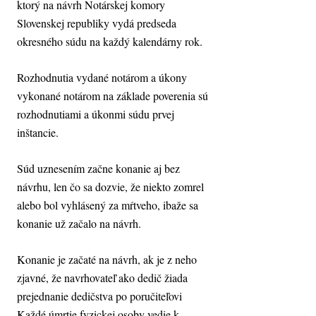
ktorý na návrh Notárskej komory
Slovenskej republiky vydá predseda
okresného súdu na každý kalendárny rok.
Rozhodnutia vydané notárom a úkony
vykonané notárom na základe poverenia sú
rozhodnutiami a úkonmi súdu prvej
inštancie.
Súd uznesením začne konanie aj bez
návrhu, len čo sa dozvie, že niekto zomrel
alebo bol vyhlásený za mŕtveho, ibaže sa
konanie už začalo na návrh.
Konanie je začaté na návrh, ak je z neho
zjavné, že navrhovateľ ako dedič žiada
prejednanie dedičstva po poručiteľovi
Každé úmrtie fyzickej osoby vedie k