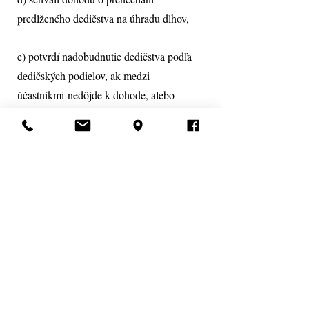
predlženého dedičstva na úhradu dlhov,
e) potvrdí nadobudnutie dedičstva podľa
dedičských podielov, ak medzi
účastníkmi
nedôjde k dohode, alebo
vykoná vysporiadanie medzi dedičmi a
rozhodne o tom, čo
ktorý z dedičov
nadobudol,
f) neschváli dohodu o vysporiadaní
dedičstva a potvrdí nadobudnutie
dedičstva podľa dedičských podielov alebo
vykoná vysporiadanie medzi dedičmi a
rozhodne o tom, čo ktorý z dedičov
nadobudol.