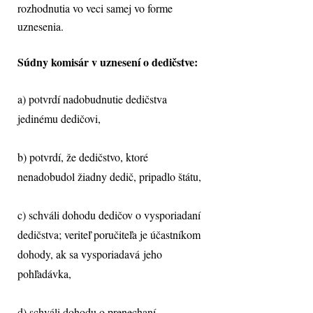
rozhodnutia vo veci samej vo forme
uznesenia.
Súdny komisár v uznesení o dedičstve:
a) potvrdí nadobudnutie dedičstva
jedinému dedičovi,
b) potvrdí, že dedičstvo, ktoré
nenadobudol žiadny dedič, pripadlo štátu,
c) schváli dohodu dedičov o vysporiadaní
dedičstva; veriteľ poručiteľa je účastníkom
dohody, ak sa vysporiadavá jeho
pohľadávka,
d) schváli dohodu o prenechaní